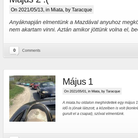
On 2021/05/13, in
Miata
, by Taracque
Anyáknapján elmentünk a Mazdával anyuhoz megkös
nem akartam vinni. Aztán amikor jöttünk volna el, b
0
Comments
Május 1
On 2021/05/01, in
Miata
, by Taracque
A miata.hu oldalon meghirdettek egy május 1.
idő is jónak látszott, a közelben is volt (konk
gurult el a csapat), szóval elmentünk.