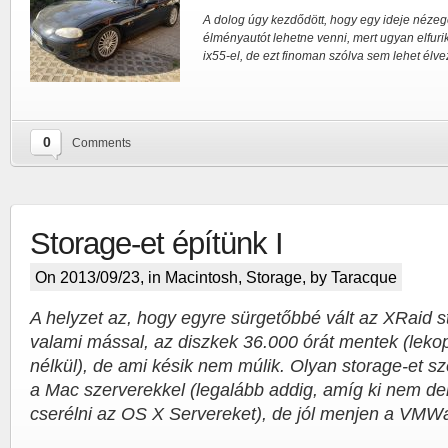
A dolog úgy kezdődött, hogy egy ideje nézeg
élményautót lehetne venni, mert ugyan elfur
ix55-el, de ezt finoman szólva sem lehet élv
0
Comments
Storage-et építünk I
On 2013/09/23, in
Macintosh
,
Storage
, by Taracque
A helyzet az, hogy egyre sürgetőbbé vált az XRaid s
valami mással, az diszkek 36.000 órát mentek (le
nélkül), de ami késik nem múlik. Olyan storage-et s
a Mac szerverekkel (legalább addig, amíg ki nem der
cserélni az OS X Servereket), de jól menjen a VMW