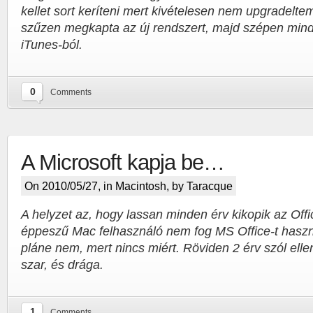
kellet sort keríteni mert kivételesen nem upgradelt
szűzen megkapta az új rendszert, majd szépen minde
iTunes-ból.
0
Comments
A Microsoft kapja be…
On 2010/05/27, in
Macintosh
, by Taracque
A helyzet az, hogy lassan minden érv kikopik az Offi
éppeszű Mac felhasználó nem fog MS Office-t hasz
pláne nem, mert nincs miért. Röviden 2 érv szól elle
szar, és drága.
1
Comments