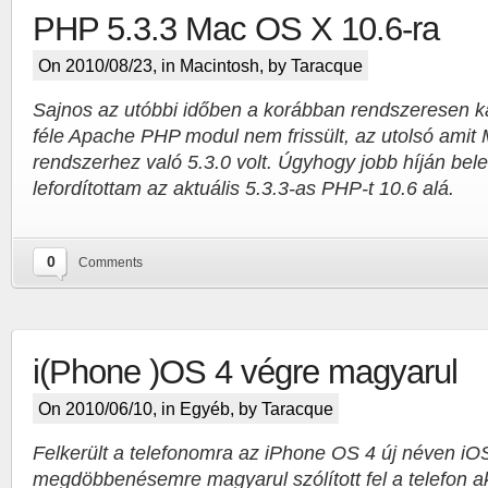
PHP 5.3.3 Mac OS X 10.6-ra
On 2010/08/23, in
Macintosh
, by Taracque
Sajnos az utóbbi időben a korábban rendszeresen ka
féle Apache PHP modul nem frissült, az utolsó amit 
rendszerhez való 5.3.0 volt. Úgyhogy jobb híján bel
lefordítottam az aktuális 5.3.3-as PHP-t 10.6 alá.
0
Comments
i(Phone )OS 4 végre magyarul
On 2010/06/10, in
Egyéb
, by Taracque
Felkerült a telefonomra az iPhone OS 4 új néven iO
megdöbbenésemre magyarul szólított fel a telefon ak