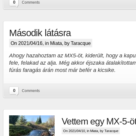
0
Comments
Második látásra
On 2021/04/16, in
Miata
, by Taracque
Ahogy hazahoztam az MX5-öt, kiderült, hogy a kapun
fele, felakad az alja. Még akkor éjszaka átalakítottam
fúrás faragás árán most már befér a kicsike.
0
Comments
Vettem egy MX-5-ö
On 2021/04/10, in
Miata
, by Taracque