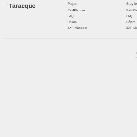
Pages
Stay I
Taracque
RaidPlanner
RaidPl
FAQ
FAQ
Rólam
Rólam
ZXP Manager
ZXP Ma