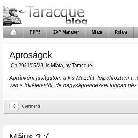
PHP5
ZXP Manager
Miata
Rólam
Apróságok
On 2021/05/28, in
Miata
, by Taracque
Apránként javítgatom a kis Mazdát, felpolíroztam a
van a tökéletestől, de nagyságrendekkel jobban néz 
0
Comments
Május 2 :(