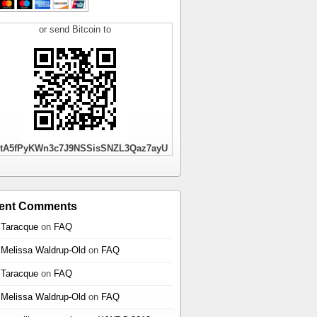
or send Bitcoin to
tA5fPyKWn3c7J9NSSisSNZL3Qaz7ayU
ent Comments
Taracque
on
FAQ
Melissa Waldrup-Old
on
FAQ
Taracque
on
FAQ
Melissa Waldrup-Old
on
FAQ