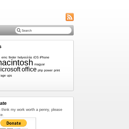
s
c
emc
finder
helyesírás
iOS
iPhone
acintosh
magyar
icrosoft
office
php
power
print
rage
ups
ate
u think my work worth a penny, please
te.