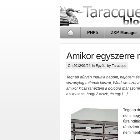
PHP5
ZXP Manager
Amikor egyszerre 
On 2012/01/24, in
Egyéb
, by Taracque
Tegnap dúrván indult a napom, bejöttem és
viszonylag rutinnak látszot, Windows szerver
amikor kicsit ránéztem a dologra már szörny
azt mutatta, hogy 2 diszk, és egy […]
Tegnap dú
nem megy 
újraindítá
ránéztem 
nem ment, 