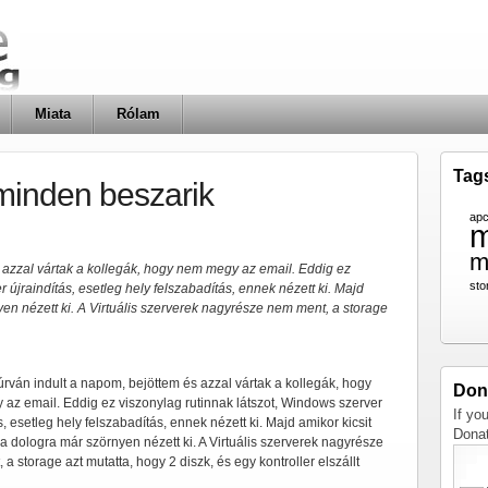
Miata
Rólam
Tag
minden beszarik
ap
m
m
 azzal vártak a kollegák, hogy nem megy az email. Eddig ez
sto
 újraindítás, esetleg hely felszabadítás, ennek nézett ki. Majd
en nézett ki. A Virtuális szerverek nagyrésze nem ment, a storage
rván indult a napom, bejöttem és azzal vártak a kollegák, hogy
Don
az email. Eddig ez viszonylag rutinnak látszot, Windows szerver
If yo
s, esetleg hely felszabadítás, ennek nézett ki. Majd amikor kicsit
Dona
a dologra már szörnyen nézett ki. A Virtuális szerverek nagyrésze
a storage azt mutatta, hogy 2 diszk, és egy kontroller elszállt