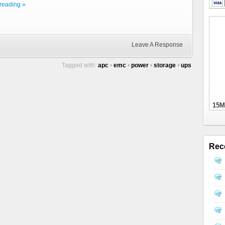
reading »
Leave A Response
Tagged with:
apc
•
emc
•
power
•
storage
•
ups
15M
Rec