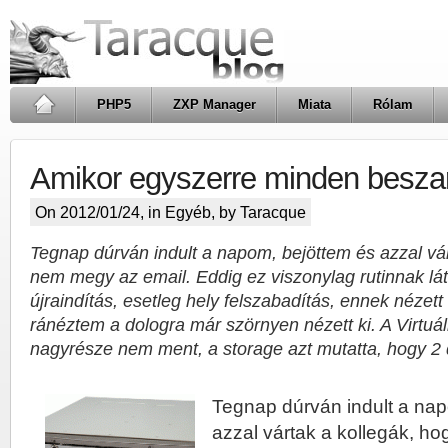
PHP5
ZXP Manager
Miata
Rólam
Amikor egyszerre minden beszar
On 2012/01/24, in
Egyéb
, by Taracque
Tegnap dúrván indult a napom, bejöttem és azzal vár
nem megy az email. Eddig ez viszonylag rutinnak lá
újraindítás, esetleg hely felszabadítás, ennek nézett 
ránéztem a dologra már szörnyen nézett ki. A Virtuál
nagyrésze nem ment, a storage azt mutatta, hogy 2 
Tegnap dúrván indult a nap
azzal vártak a kollegák, h