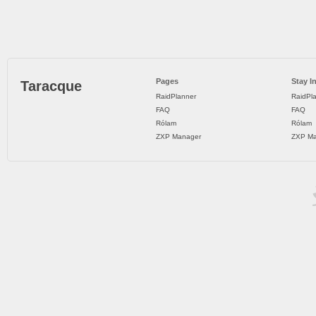
Pages
Stay I
Taracque
RaidPlanner
RaidPl
FAQ
FAQ
Rólam
Rólam
ZXP Manager
ZXP Ma