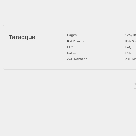
Pages
Stay I
Taracque
RaidPlanner
RaidPl
FAQ
FAQ
Rólam
Rólam
ZXP Manager
ZXP Ma