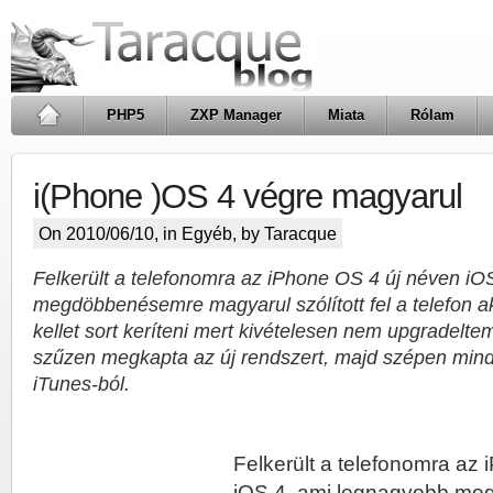
PHP5
ZXP Manager
Miata
Rólam
i(Phone )OS 4 végre magyarul
On 2010/06/10, in
Egyéb
, by Taracque
Felkerült a telefonomra az iPhone OS 4 új néven iO
megdöbbenésemre magyarul szólított fel a telefon ak
kellet sort keríteni mert kivételesen nem upgradelt
szűzen megkapta az új rendszert, majd szépen minde
iTunes-ból.
Felkerült a telefonomra az
iOS 4, ami legnagyobb m