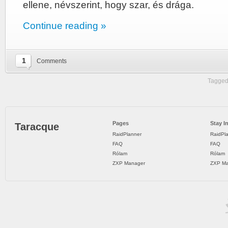
ellene, névszerint, hogy szar, és drága.
Continue reading »
1
Comments
Tagged
Pages
Stay I
Taracque
RaidPlanner
RaidPl
FAQ
FAQ
Rólam
Rólam
ZXP Manager
ZXP Ma