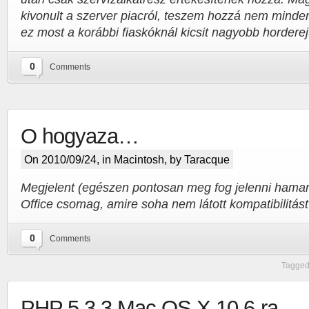
kivonult a szerver piacról, teszem hozzá nem minde
ez most a korábbi fiaskóknál kicsit nagyobb horderej
0
Comments
O hogyaza…
On 2010/09/24, in
Macintosh
, by Taracque
Megjelent (egészen pontosan meg fog jelenni hamaro
Office csomag, amire soha nem látott kompatibilitást 
0
Comments
Tagged
PHP 5.3.3 Mac OS X 10.6-ra