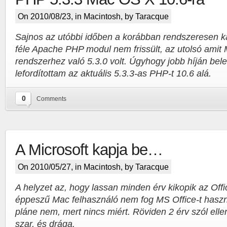
On 2010/08/23, in
Macintosh
, by Taracque
Sajnos az utóbbi időben a korábban rendszeresen ka
féle Apache PHP modul nem frissült, az utolsó amit 
rendszerhez való 5.3.0 volt. Úgyhogy jobb híján bel
lefordítottam az aktuális 5.3.3-as PHP-t 10.6 alá.
0
Comments
A Microsoft kapja be…
On 2010/05/27, in
Macintosh
, by Taracque
A helyzet az, hogy lassan minden érv kikopik az Offi
éppeszű Mac felhasználó nem fog MS Office-t hasz
pláne nem, mert nincs miért. Röviden 2 érv szól elle
szar, és drága.