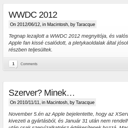
WWDC 2012
On 2012/06/12, in
Macintosh
, by Taracque
Tegnap lezajlott a WWDC 2012 megnyitója, és valós
Apple fan kissé csalódott, a pletykaoldalak által jóso
részben teljesültek.
1
Comments
Szerver? Minek…
On 2010/11/11, in
Macintosh
, by Taracque
November 5.én az Apple bejelentette, hogy az XSer
kivezeti a gyártásból, és Január 31 után nem rendel
után csak szervízalkatrész értékesítenek hozzá. Ma