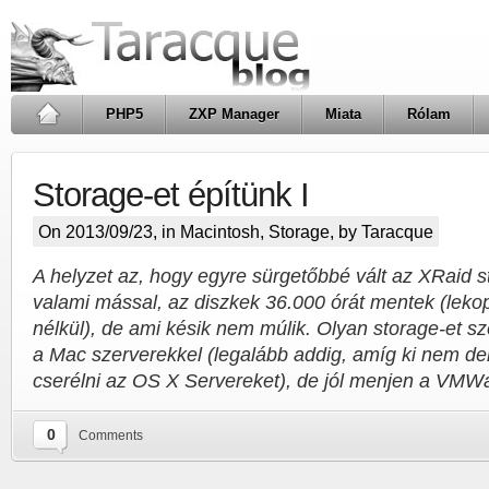
PHP5
ZXP Manager
Miata
Rólam
Storage-et építünk I
On 2013/09/23, in
Macintosh
,
Storage
, by Taracque
A helyzet az, hogy egyre sürgetőbbé vált az XRaid s
valami mással, az diszkek 36.000 órát mentek (le
nélkül), de ami késik nem múlik. Olyan storage-et s
a Mac szerverekkel (legalább addig, amíg ki nem der
cserélni az OS X Servereket), de jól menjen a VMW
0
Comments