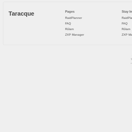
Pages
Stay I
Taracque
RaidPlanner
RaidPl
FAQ
FAQ
Rólam
Rólam
ZXP Manager
ZXP Ma